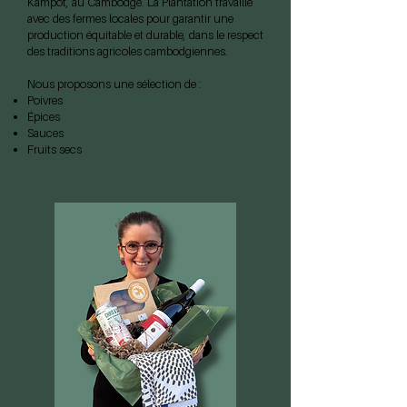
Kampot, au Cambodge.
La Plantation travaille
avec des fermes locales pour garantir une
production équitable et durable, dans le respect
des traditions agricoles cambodgiennes.
Nous proposons une sélection de :
Poivres
Épices
Sauces
Fruits secs