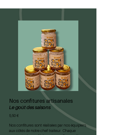
Nos confitures artisanales
Le goût des saisons
5,50 €
Nos confitures sont réalisées par nos équipiers,
aux côtés de notre chef traiteur. Chaque