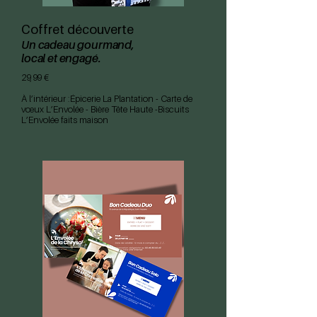
Coffret découverte
Un cadeau gourmand,
local
et engagé.
29,99 €
À l’intérieur :Épicerie La Plantation - Carte de
vœux L’Envolée - Bière Tête Haute -Biscuits
L’Envolée faits maison