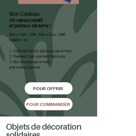
Bon Cadeau
Un repas créatif
et porteur de sens !
Menu Solo – 35€ - Menu Duo – 69€
Valable 1 an
1. Commande sur place ou par e-mail.
2. Paiement par virement bancaire.
3. Bon envoyé par e-mail,
prêt à être imprimé.
POUR OFFRIR
POUR COMMANDER
Objets de décoration
solidaires